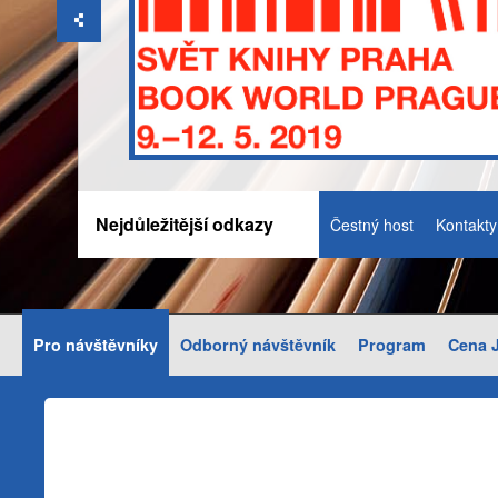
Nejdůležitější odkazy
Čestný host
Kontakty
Pro návštěvníky
Odborný návštěvník
Program
Cena J