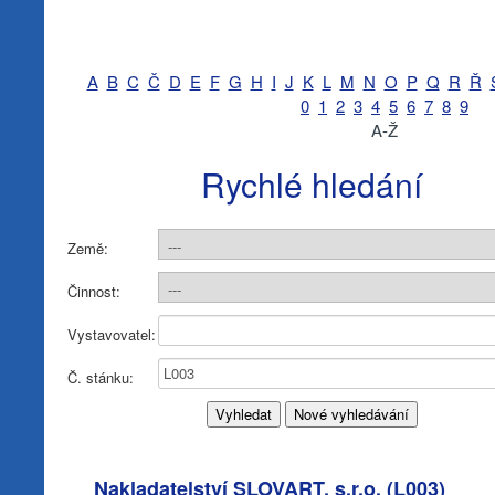
A
B
C
Č
D
E
F
G
H
I
J
K
L
M
N
O
P
Q
R
Ř
0
1
2
3
4
5
6
7
8
9
A-Ž
Rychlé hledání
Země:
Činnost:
Vystavovatel:
Č. stánku:
Nakladatelství SLOVART, s.r.o. (
L003
)