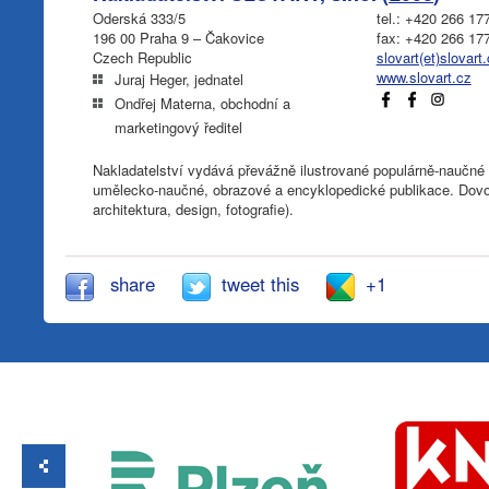
Oderská 333/5
tel.: +420 266 17
196 00 Praha 9 – Čakovice
fax: +420 266 17
Czech Republic
slovart(et)slovart
www.slovart.cz
Juraj Heger, jednatel
Ondřej Materna, obchodní a
marketingový ředitel
Nakladatelství vydává převážně ilustrované populárně-naučné k
umělecko-naučné, obrazové a encyklopedické publikace. Dovo
architektura, design, fotografie).
share
tweet this
+1