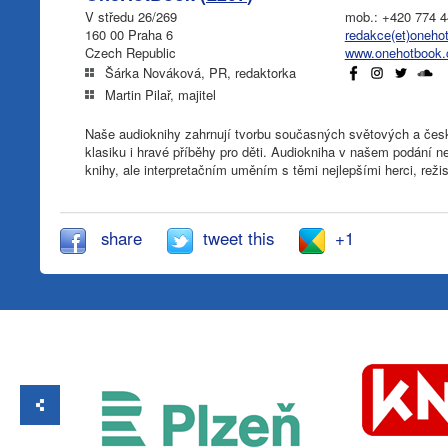
V středu 26/269
mob.: +420 774 4
160 00 Praha 6
redakce(et)oneho
Czech Republic
www.onehotbook.
Šárka Nováková, PR, redaktorka
Martin Pilař, majitel
Naše audioknihy zahrnují tvorbu současných světových a český
klasiku i hravé příběhy pro děti. Audiokniha v našem podání
knihy, ale interpretačním uměním s těmi nejlepšími herci, rež
share
tweet this
+1