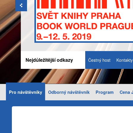
Nejdůležitější odkazy
Čestný host
Kontakty
Pro návštěvníky
Odborný návštěvník
Program
Cena J