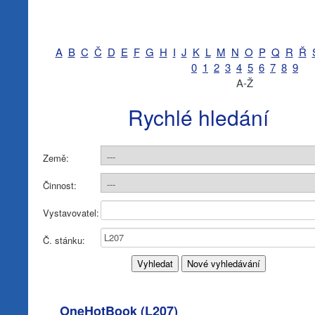
A
B
C
Č
D
E
F
G
H
I
J
K
L
M
N
O
P
Q
R
Ř
0
1
2
3
4
5
6
7
8
9
A-Ž
Rychlé hledání
Země:
Činnost:
Vystavovatel:
Č. stánku:
OneHotBook (
L207
)