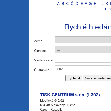
A
B
C
Č
D
E
F
G
H
I
J
K
0
1
Rychlé hledán
Země:
Činnost:
Vystavovatel:
Č. stánku:
TISK CENTRUM s.r.o. (
L302
)
Modřická 645/62
664 48 Moravany u Brna
Czech Republic