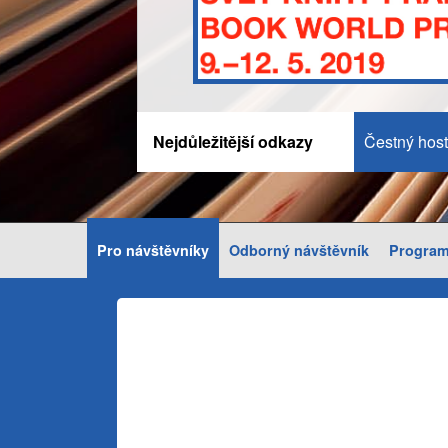
Nejdůležitější odkazy
Čestný host
Pro návštěvníky
Odborný návštěvník
Progra