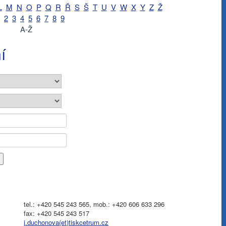
L
M
N
O
P
Q
R
Ř
S
Š
T
U
V
W
X
Y
Z
Ž
2
3
4
5
6
7
8
9
A-Ž
í
tel.: +420 545 243 565, mob.: +420 606 633 296
fax: +420 545 243 517
j.duchonova(et)tiskcetrum.cz