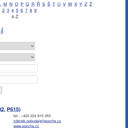
L
M
N
O
P
Q
R
Ř
S
Š
T
U
V
W
X
Y
Z
Ž
2
3
4
5
6
7
8
9
A-Ž
í
02
,
P615
)
tel.: +420 224 810 353
zdenek.pobuda(et)epocha.cz
www.epocha.cz