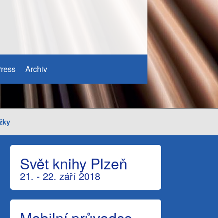
ress
Archiv
žky
Svět knihy Plzeň
21. - 22. září 2018
Mobilní průvodce