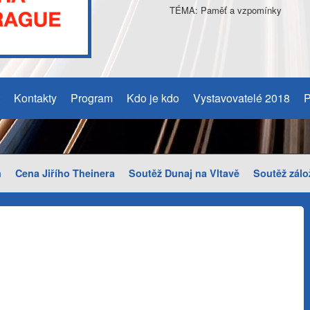
TÉMA: Paměť a vzpomínky
Kontakty
Program
Kdo je kdo
Vystavovatelé 2018
P
m
Cena Jiřího Theinera
Soutěž Dunaj na Vltavě
Soutěž zálo