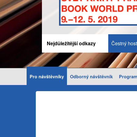
Nejdůležitější odkazy
Čestný host
Pro návštěvníky
Odborný návštěvník
Progra