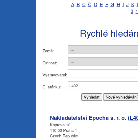
A
B
C
Č
D
E
F
G
H
I
J
K
0
1
Rychlé hledán
Země:
Činnost:
Vystavovatel:
Č. stánku:
Nakladatelství Epocha s. r. o. (
L4
Kaprova 12
110 00 Praha 1
Czech Republic