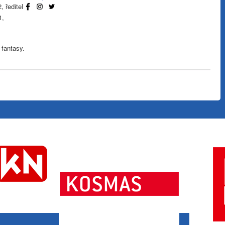
 ředitel
1,
a fantasy.