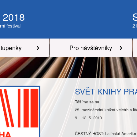
a 2018
rní festival
21
tupenky
Pro návštěvníky
SVĚT KNIHY PR
Těšíme se na
25. mezinárodní knižní veletrh a 
9. - 12. 5. 2019
ČESTNÝ HOST: Latinská Amerika