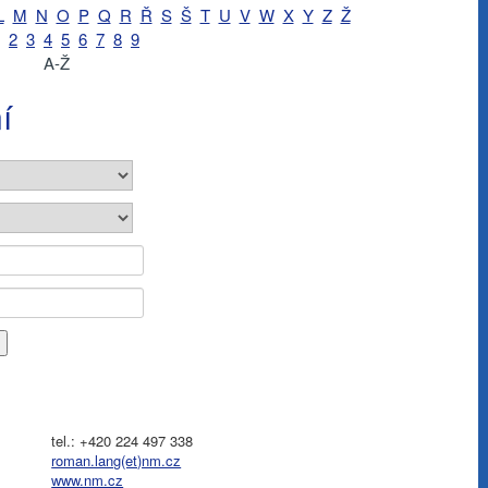
L
M
N
O
P
Q
R
Ř
S
Š
T
U
V
W
X
Y
Z
Ž
2
3
4
5
6
7
8
9
A-Ž
í
tel.: +420 224 497 338
roman.lang(et)nm.cz
www.nm.cz