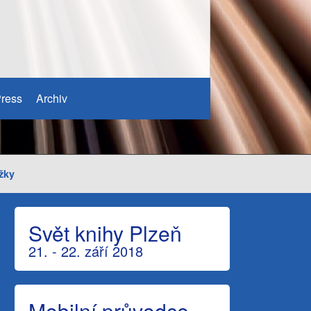
ress
Archiv
žky
Svět knihy Plzeň
21. - 22. září 2018
Mobilní průvodce