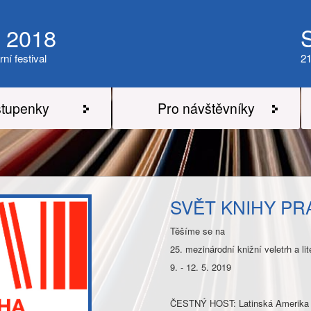
a 2018
rní festival
21
tupenky
Pro návštěvníky
SVĚT KNIHY PR
Těšíme se na
25. mezinárodní knižní veletrh a 
9. - 12. 5. 2019
ČESTNÝ HOST: Latinská Amerika