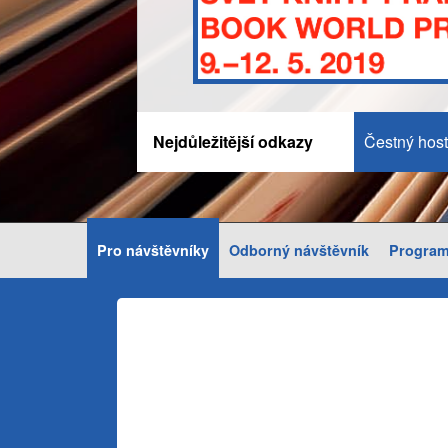
Nejdůležitější odkazy
Čestný host
Pro návštěvníky
Odborný návštěvník
Progra