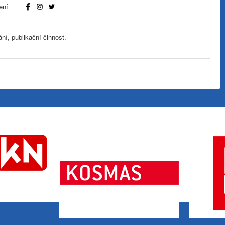
ení
ní, publikační činnost.