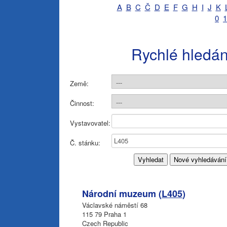
A
B
C
Č
D
E
F
G
H
I
J
K
0
1
Rychlé hledán
Země:
Činnost:
Vystavovatel:
Č. stánku:
Národní muzeum (
L405
)
Václavské náměstí 68
115 79 Praha 1
Czech Republic