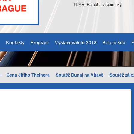
TÉMA: Paměť a vzpomínky
Kontakty
Program
Vystavovatelé 2018
Kdo je kdo
P
m
Cena Jiřího Theinera
Soutěž Dunaj na Vltavě
Soutěž zálo