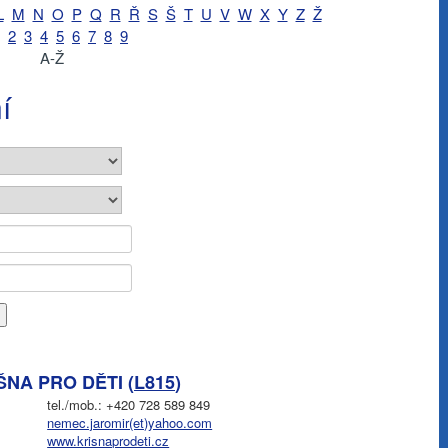
L
M
N
O
P
Q
R
Ř
S
Š
T
U
V
W
X
Y
Z
Ž
2
3
4
5
6
7
8
9
A-Ž
í
ŠNA PRO DĚTI (
L815
)
tel./mob.: +420 728 589 849
nemec.jaromir(et)yahoo.com
www.krisnaprodeti.cz