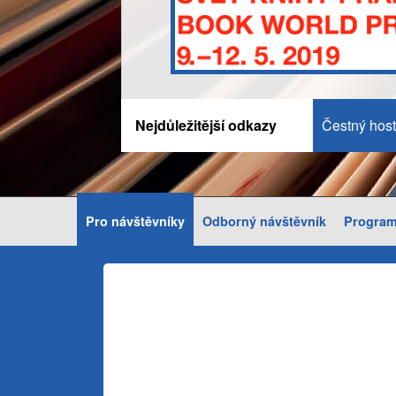
Nejdůležitější odkazy
Čestný host
Pro návštěvníky
Odborný návštěvník
Progra