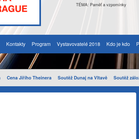
TÉMA: Paměť a vzpomínky
Kontakty
Program
Vystavovatelé 2018
Kdo je kdo
P
m
Cena Jiřího Theinera
Soutěž Dunaj na Vltavě
Soutěž zálo