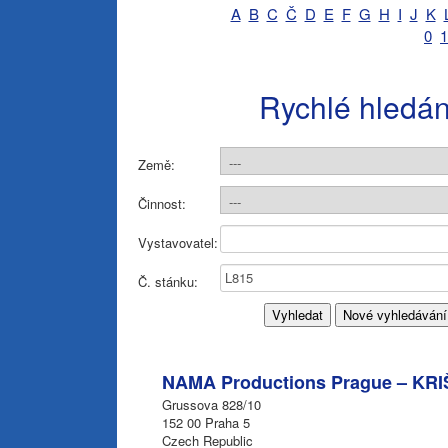
A
B
C
Č
D
E
F
G
H
I
J
K
0
1
Rychlé hledán
Země:
Činnost:
Vystavovatel:
Č. stánku:
NAMA Productions Prague – KRI
Grussova 828/10
152 00 Praha 5
Czech Republic