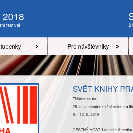
a 2018
rní festival
21
tupenky
Pro návštěvníky
SVĚT KNIHY PR
Těšíme se na
25. mezinárodní knižní veletrh a 
9. - 12. 5. 2019
ČESTNÝ HOST: Latinská Amerika