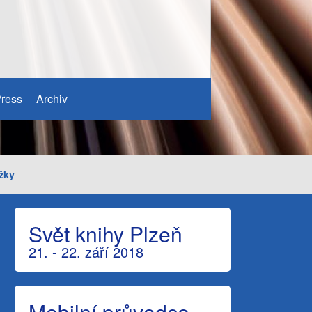
ress
Archiv
žky
Svět knihy Plzeň
21. - 22. září 2018
Mobilní průvodce