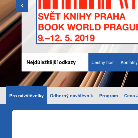
Nejdůležitější odkazy
Čestný host
Kontakty
Pro návštěvníky
Odborný návštěvník
Program
Cena J