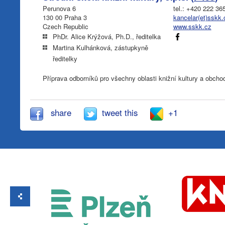
Perunova 6
tel.: +420 222 36
130 00 Praha 3
kancelar(et)sskk.
Czech Republic
www.sskk.cz
PhDr. Alice Krýžová, Ph.D., ředitelka
Martina Kulhánková, zástupkyně
ředitelky
Příprava odborníků pro všechny oblasti knižní kultury a obcho
share
tweet this
+1