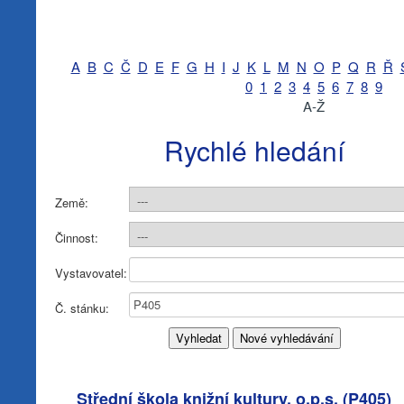
A
B
C
Č
D
E
F
G
H
I
J
K
L
M
N
O
P
Q
R
Ř
0
1
2
3
4
5
6
7
8
9
A-Ž
Rychlé hledání
Země:
Činnost:
Vystavovatel:
Č. stánku:
Střední škola knižní kultury, o.p.s. (
P405
)