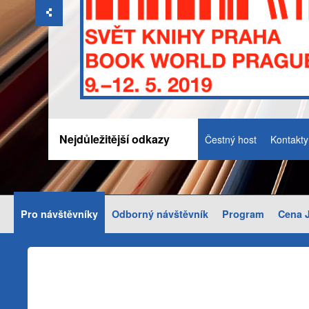
Nejdůležitější odkazy
Čestný host
Kontakty
Pro návštěvníky
Odborný návštěvník
Program
Cena J