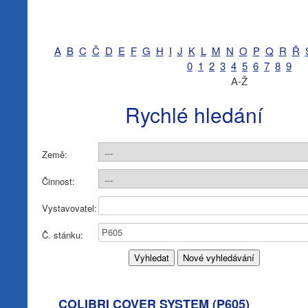
A
B
C
Č
D
E
F
G
H
I
J
K
L
M
N
O
P
Q
R
Ř
0
1
2
3
4
5
6
7
8
9
A-Ž
Rychlé hledání
Země:
Činnost:
Vystavovatel:
Č. stánku:
COLIBRI COVER SYSTEM (
P605
)