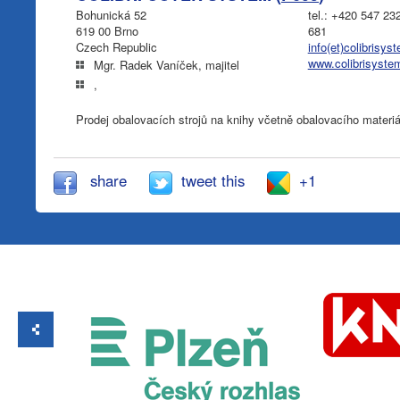
Bohunická 52
tel.: +420 547 23
619 00 Brno
681
Czech Republic
info(et)colibrisys
www.colibrisyste
Mgr. Radek Vaníček, majitel
,
Prodej obalovacích strojů na knihy včetně obalovacího materiá
share
tweet this
+1