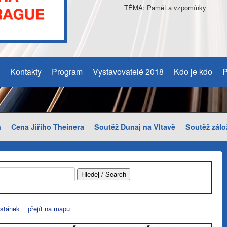
TÉMA: Paměť a vzpomínky
Kontakty
Program
Vystavovatelé 2018
Kdo je kdo
P
m
Cena Jiřího Theinera
Soutěž Dunaj na Vltavě
Soutěž zálo
 stánek
přejít na mapu