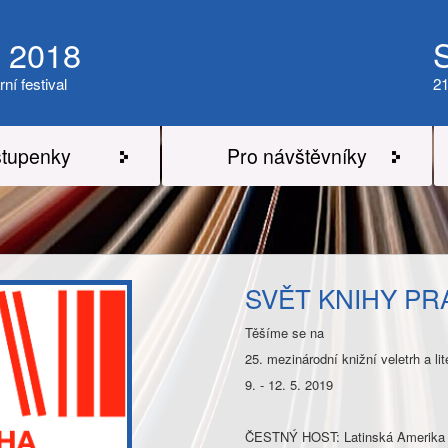
a 2018
rní festival
21
tupenky
Pro návštěvníky
SVĚT KNIHY PR
Těšíme se na
25. mezinárodní knižní veletrh a 
9. - 12. 5. 2019
ČESTNÝ HOST: Latinská Amerika