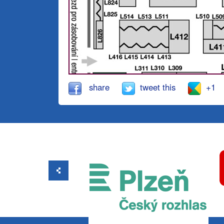
share
tweet this
+1