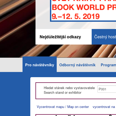
Nejdůležitější odkazy
Čestný host
Pro návštěvníky
Odborný návštěvník
Progra
Hledat stánek nebo vystavovatele
Search stand or exhibitor
Vycentrovat mapu / Map on center
vycentrovat na