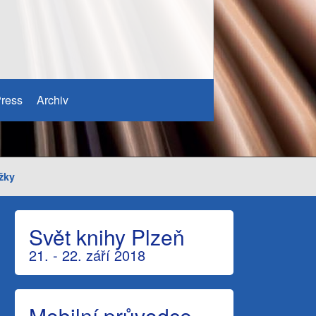
ress
Archiv
žky
Svět knihy Plzeň
21. - 22. září 2018
Mobilní průvodce